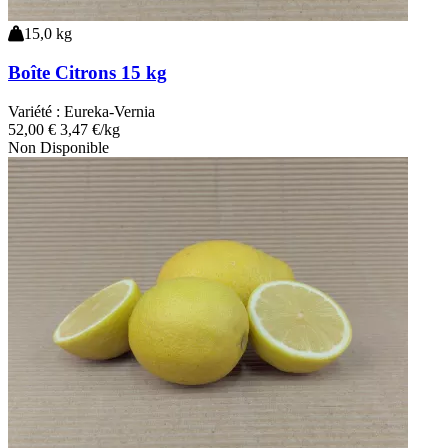
15,0 kg
Boîte Citrons 15 kg
Variété :
Eureka-Vernia
52
,00
€
3,47 €/kg
Non Disponible