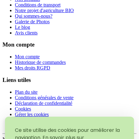
Conditions de transport
Notre projet d'agriculture BIO
Qui sommes-nous?
Galerie de Photos
Le blog
Avis clients
Mon compte
Mon compte
Historique de commandes
Mes droits RGPD
Liens utiles
Plan du site
Conditions générales de vente
Déclaration de confidentialité
Cookies
Gérer les cookies
Politique de retours et réclamations
Mentions légales
Ce site utilise des cookies pour améliorer la
navigation. En savoir plus sur