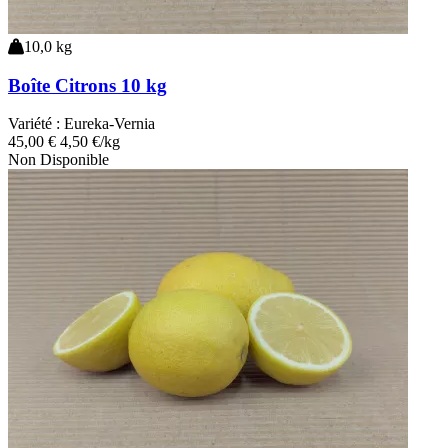
10,0 kg
Boîte Citrons 10 kg
Variété :
Eureka-Vernia
45
,00
€
4,50 €/kg
Non Disponible