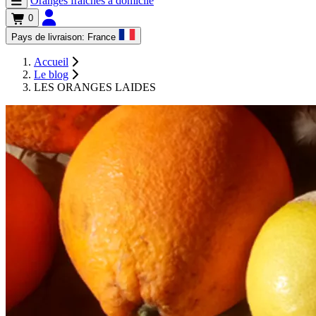
Oranges fraîches à domicile
0
Pays de livraison:
France
Accueil
Le blog
LES ORANGES LAIDES